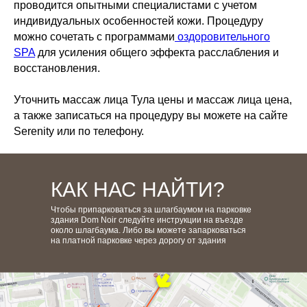
проводится опытными специалистами с учетом
индивидуальных особенностей кожи. Процедуру
записаться
можно сочетать с программами
оздоровительного
онлайн
SPA
для усиления общего эффекта расслабления и
восстановления.
Уточнить массаж лица Тула цены и массаж лица цена,
а также записаться на процедуру вы можете на сайте
Serenity или по телефону.
КАК НАС НАЙТИ?
Чтобы припарковаться за шлагбаумом на парковке
здания Dom Noir следуйте инструкции на въезде
около шлагбаума. Либо вы можете запарковаться
на платной парковке через дорогу от здания