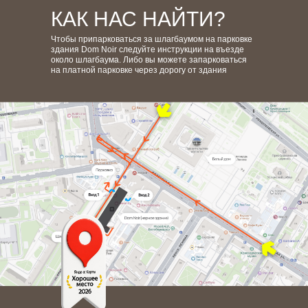
КАК НАС НАЙТИ?
записаться
онлайн
Чтобы припарковаться за шлагбаумом на парковке
здания Dom Noir следуйте инструкции на въезде
около шлагбаума. Либо вы можете запарковаться
на платной парковке через дорогу от здания