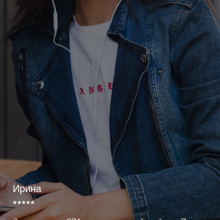
Ирина
⭑⭑⭑⭑⭑