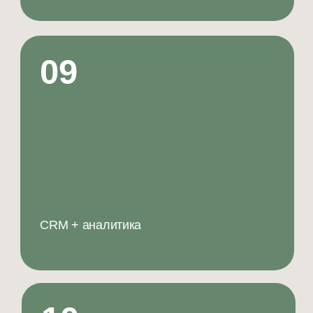
BASIC
Средний чек: 3 800 ₽
Повторные визиты: 70–80%
Прибыль: с 3 месяца
Срок окупаемости: до 2 лет
Паушальный взнос: 1 млн ₽
Роялти: 7%
Приобрести франшизу