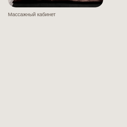
Уникальная методолгоия
массажа и сервиса
03
Обучение и методология
Serenity
04