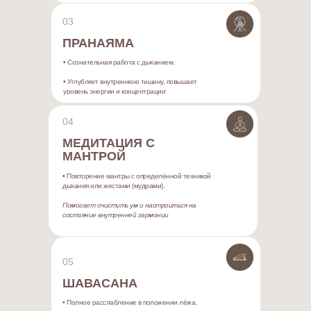
03
ПРАНАЯМА
• Сознательная работа с дыханием.
• Углубляет внутреннюю тишину, повышает
уровень энергии и концентрации
04
МЕДИТАЦИЯ С
МАНТРОЙ
• Повторение мантры с определённой техникой
дыхания или жестами (мудрами).
Помогает очистить ум и настроиться на
состояние внутренней гармонии
05
ШАВАСАНА
• Полное расслабление в положении лёжа.